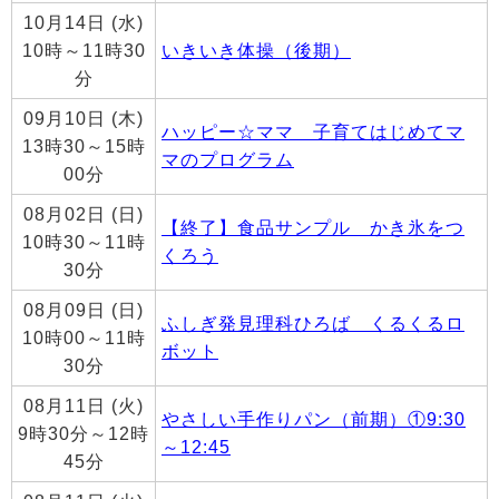
10月14日 (水)
10時～11時30
いきいき体操（後期）
分
09月10日 (木)
ハッピー☆ママ 子育てはじめてマ
13時30～15時
マのプログラム
00分
08月02日 (日)
【終了】食品サンプル かき氷をつ
10時30～11時
くろう
30分
08月09日 (日)
ふしぎ発見理科ひろば くるくるロ
10時00～11時
ボット
30分
08月11日 (火)
やさしい手作りパン（前期）①9:30
9時30分～12時
～12:45
45分